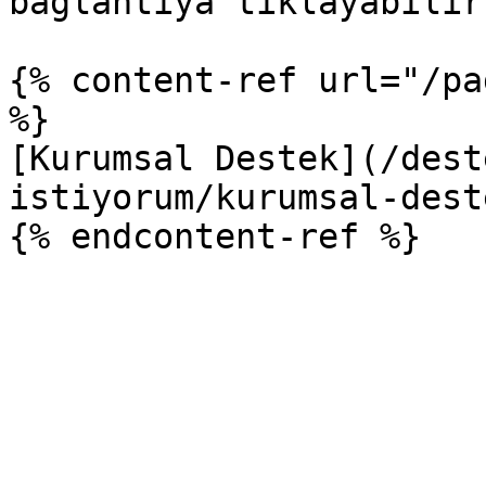
bağlantıya tıklayabilir
{% content-ref url="/pa
%}

[Kurumsal Destek](/dest
istiyorum/kurumsal-dest