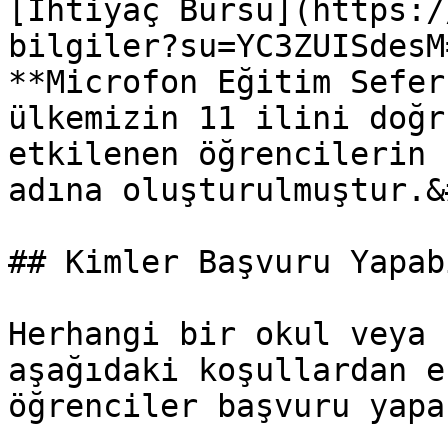
[İhtiyaç Bursu](https:/
bilgiler?su=YC3ZUISdesM
**Microfon Eğitim Seferb
ülkemizin 11 ilini doğr
etkilenen öğrencilerin 
adına oluşturulmuştur.&
## Kimler Başvuru Yapab
Herhangi bir okul veya 
aşağıdaki koşullardan e
öğrenciler başvuru yapa