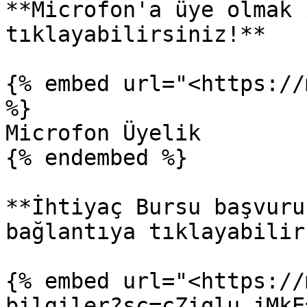
**Microfon'a üye olmak 
tıklayabilirsiniz!**

{% embed url="<https://
%}

Microfon Üyelik

{% endembed %}

**İhtiyaç Bursu başvuru
bağlantıya tıklayabilir
{% embed url="<https://
bilgiler?sc=cZiqlu_jMkE