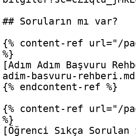
## Soruların mı var?

{% content-ref url="/pa
%}

[Adım Adım Başvuru Rehb
adim-basvuru-rehberi.md)
{% endcontent-ref %}

{% content-ref url="/pa
%}

[Öğrenci Sıkça Sorulan 